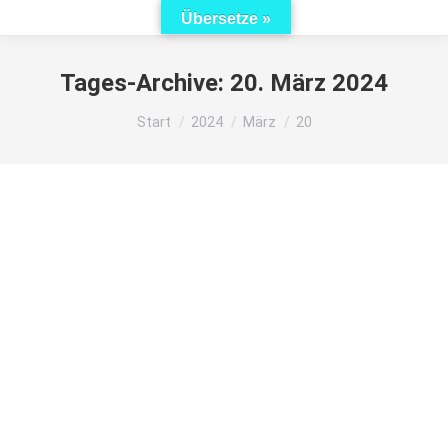
Übersetze »
Tages-Archive:
20. März 2024
Sie befinden sich hier:
Start
2024
März
20